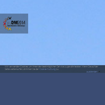
Wir verwenden Cookies, um Ihnen den bestmöglichen Service zu gewährleisten. Wenn Sie auf der
Seite weitersurfen, stimmen Sie der
Cookie-Nutzung
zu.
×
ausblenden
Deutsche Meisterschaft im Fallschirmspringen 2014
Alle Videos der DM2014 jetzt online!
09. September 2014