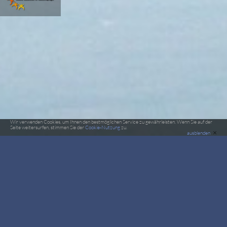
Wir verwenden Cookies, um Ihnen den bestmöglichen Service zu gewährleisten. Wenn Sie auf der
Seite weitersurfen, stimmen Sie der
Cookie-Nutzung
zu.
×
ausblenden
DM2014 Teilnehmer Team
elemental freestyle - FSZ Saar
AE Freestyle Team
Teamchef Karin Barth