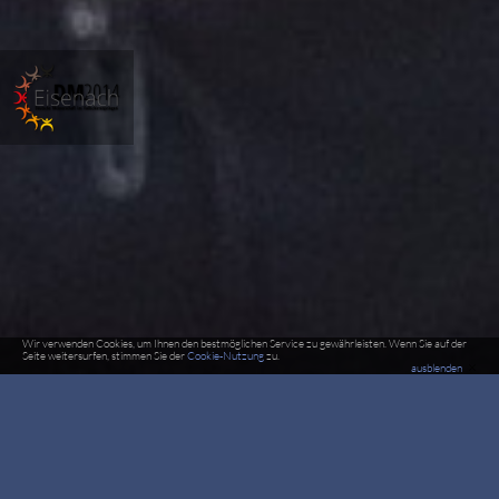
Wir verwenden Cookies, um Ihnen den bestmöglichen Service zu gewährleisten. Wenn Sie auf der
Seite weitersurfen, stimmen Sie der
Cookie-Nutzung
zu.
×
ausblenden
DM2014 Teilnehmer Team
Drei Herren in einem Raum - FSZ Kassel